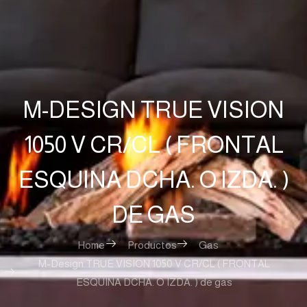
M-DESIGN TRUE VISION
1050 V CR/CL ( FRONTAL
ESQUINA DCHA. O IZDA. )
DE GAS
Home
Productos
Gas
M-Design TRUE VISION 1050 V CR/CL ( FRONTAL
ESQUINA DCHA. O IZDA. ) de gas